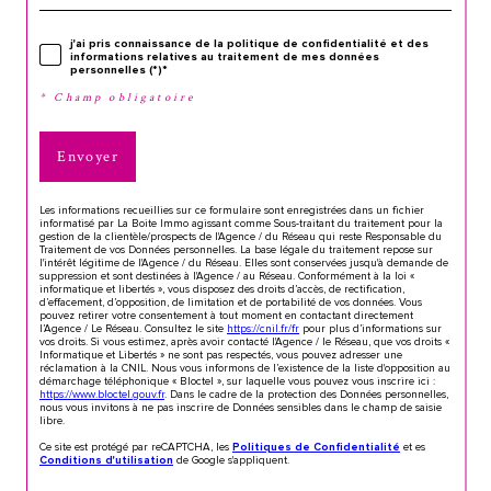
j'ai pris connaissance de la politique de confidentialité et des
informations relatives au traitement de mes données
personnelles (*)*
* Champ obligatoire
Envoyer
Les informations recueillies sur ce formulaire sont enregistrées dans un fichier
informatisé par La Boite Immo agissant comme Sous-traitant du traitement pour la
gestion de la clientèle/prospects de l'Agence / du Réseau qui reste Responsable du
Traitement de vos Données personnelles. La base légale du traitement repose sur
l'intérêt légitime de l'Agence / du Réseau. Elles sont conservées jusqu'à demande de
suppression et sont destinées à l'Agence / au Réseau. Conformément à la loi «
informatique et libertés », vous disposez des droits d’accès, de rectification,
d’effacement, d’opposition, de limitation et de portabilité de vos données. Vous
pouvez retirer votre consentement à tout moment en contactant directement
l’Agence / Le Réseau. Consultez le site
https://cnil.fr/fr
pour plus d’informations sur
vos droits. Si vous estimez, après avoir contacté l'Agence / le Réseau, que vos droits «
Informatique et Libertés » ne sont pas respectés, vous pouvez adresser une
réclamation à la CNIL. Nous vous informons de l’existence de la liste d'opposition au
démarchage téléphonique « Bloctel », sur laquelle vous pouvez vous inscrire ici :
https://www.bloctel.gouv.fr
. Dans le cadre de la protection des Données personnelles,
nous vous invitons à ne pas inscrire de Données sensibles dans le champ de saisie
libre.
Ce site est protégé par reCAPTCHA, les
et es
Politiques de Confidentialité
de Google s'appliquent.
Conditions d'utilisation