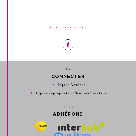
Nous suivre sur
Se
CONNECTER
Espace Vendeur
Espace copropriétaire/bailleur/locataire
Nous
ADHÉRONS