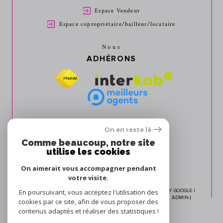
Espace Vendeur
Espace copropriétaire/bailleur/locataire
Nous
ADHÉRONS
On en reste là
Comme beaucoup, notre site
utilise les cookies
On aimerait vous accompagner pendant
votre visite.
En poursuivant, vous acceptez l'utilisation des
© 2026 | TOUS DROITS RÉSERVÉS | TRADUCTION POWERED BY GOOGLE |
NOS HONORAIRES
PLAN DU SITE
MENTIONS LÉGALES
ADMIN
cookies par ce site, afin de vous proposer des
NOS LIENS
POLITIQUE RGPD
COOKIES
contenus adaptés et réaliser des statistiques !