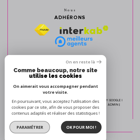
Nous
ADHÉRONS
On en reste là
Comme beaucoup, notre site
utilise les cookies
On aimerait vous accompagner pendant
votre visite.
En poursuivant, vous acceptez l'utilisation des
© 2026 | TOUS DROITS RÉSERVÉS | TRADUCTION POWERED BY GOOGLE |
NOS HONORAIRES
PLAN DU SITE
MENTIONS LÉGALES
ADMIN
cookies par ce site, afin de vous proposer des
NOS LIENS
POLITIQUE RGPD
COOKIES
contenus adaptés et réaliser des statistiques !
PARAMÉTRER
OK POUR MOI !