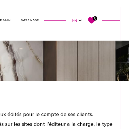
syndic
Langue
0
FR
E E-MAIL
PARRAINAGE
eux édités pour le compte de ses clients.
 sur les sites dont l’éditeur a la charge, le type