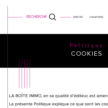
transaction
RECHERCHE
VENTES
LOCATIONS
AGENCE IMMOBILIÈRE À AUXONNE
POLITIQUE COOKIES
Politique
COOKIES
LA BOÎTE IMMO, en sa qualité d’éditeur, est amené à
La présente Politique explique ce que sont les cooki