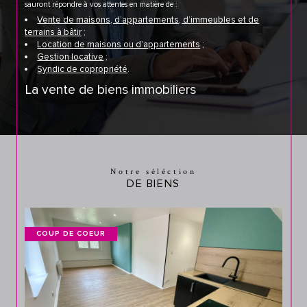
sauront répondre à vos attentes en matière de :
Vente de maisons, d’appartements, d’immeubles et de
terrains à bâtir
;
Location de maisons ou d’appartements
;
Gestion locative
;
Syndic de copropriété
.
La vente de biens immobiliers
Avec notre expérience et notre professionnalisme, nous sommes à même de
vous proposer les meilleurs biens immobiliers, maisons, appartements, terrains
constructibles, immeubles, etc., dans la région d'Auxonne.
La gestion locative
Quand un particulier décide de nous confier son bien immobilier à mettre à
Notre séléction
location, notre agence prend en charge la gestion locative de des biens.
DE BIENS
La location de biens immobiliers
Vous cherchez un appartement ou une maison à louer à Auxonne et ses
environs ?
COUP DE COEUR
Nous vous proposons plusieurs biens mis en location, répondant aux normes
et conformes à vos besoins.
Nous organisons les visites, faisons faire des diagnostics immobiliers et
d’éventuelles réparations et assurons la signature du contrat entre le
propriétaire et vous.