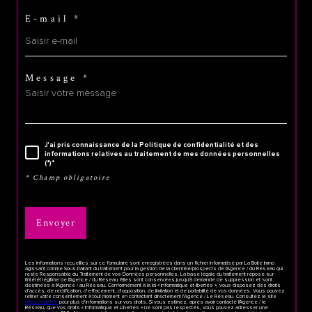
E-mail *
Message *
J'ai pris connaissance de la Politique de confidentialité et des
informations relatives au traitement de mes données personnelles
(*)*
* Champ obligatoire
Envoyer
Les informations recueillies sur ce formulaire sont enregistrées dans un fichier informatisé par La Boite Immo
agissant comme Sous-traitant du traitement pour la gestion de la clientèle/prospects de l'Agence / du Réseau qui
reste Responsable du Traitement de vos Données personnelles. La base légale du traitement repose sur
l'intérêt légitime de l'Agence / du Réseau. Elles sont conservées jusqu'à demande de suppression et sont
destinées à l'Agence / au Réseau. Conformément à la loi « informatique et libertés », vous disposez des droits
d’accès, de rectification, d’effacement, d’opposition, de limitation et de portabilité de vos données. Vous pouvez
retirer votre consentement à tout moment en contactant directement l’Agence / Le Réseau. Consultez le site
https://cnil.fr/fr
pour plus d’informations sur vos droits. Si vous estimez, après avoir contacté l'Agence / le
Réseau, que vos droits « Informatique et Libertés » ne sont pas respectés, vous pouvez adresser une