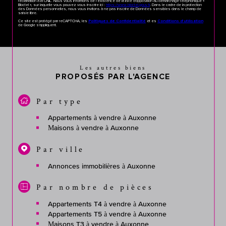
réclamation à la CNIL. Nous vous informons de l’existence de la liste d'opposition au démarchage téléphonique «
Bloctel », sur laquelle vous pouvez vous inscrire ici :
https://www.bloctel.gouv.fr
. Dans le cadre de la protection
des Données personnelles, nous vous invitons à ne pas inscrire de Données sensibles dans le champ de
saisie libre.
Ce site est protégé par reCAPTCHA, les
et es
Politiques de Confidentialité
Conditions d'utilisation
de Google s'appliquent.
Les autres biens
PROPOSÉS PAR L'AGENCE
Par type
Appartements à vendre à Auxonne
Maisons à vendre à Auxonne
Par ville
Annonces immobilières à Auxonne
Par nombre de pièces
Appartements T4 à vendre à Auxonne
Appartements T5 à vendre à Auxonne
Maisons T3 à vendre à Auxonne