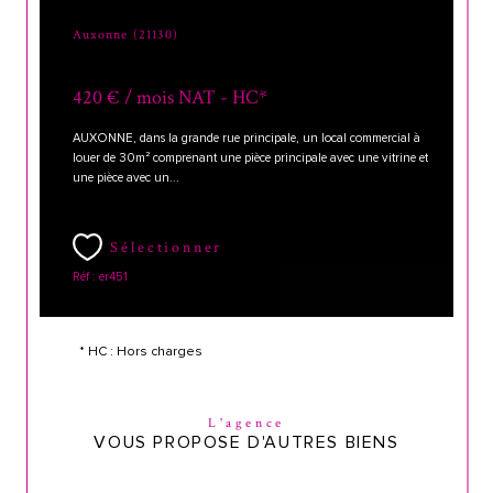
Auxonne (21130)
420 € / mois
NAT - HC*
AUXONNE, dans la grande rue principale, un local commercial à
louer de 30m² comprenant une pièce principale avec une vitrine et
une pièce avec un...
Sélectionner
Réf : er451
* HC : Hors charges
L'agence
VOUS PROPOSE D'AUTRES BIENS